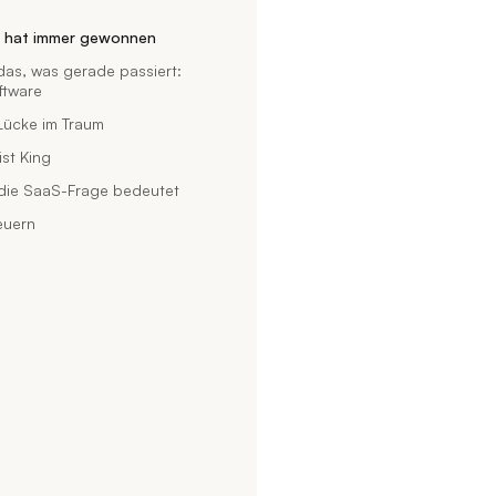
e hat immer gewonnen
 das, was gerade passiert:
ftware
 Lücke im Traum
ist King
die SaaS-Frage bedeutet
euern