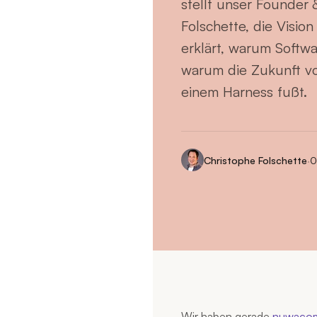
stellt unser Founder
Folschette, die Vision 
erklärt, warum Softw
warum die Zukunft vo
einem Harness fußt.
Christophe Folschette
·
0
Wir haben gerade
nuwacom