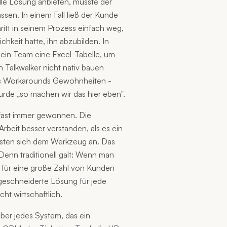
elle Lösung anbieten, musste der
sen. In einem Fall ließ der Kunde
itt in seinem Prozess einfach weg,
chkeit hatte, ihn abzubilden. In
ein Team eine Excel-Tabelle, um
n Talkwalker nicht nativ bauen
us Workarounds Gewohnheiten -
rde „so machen wir das hier eben".
fast immer gewonnen. Die
rbeit besser verstanden, als es ein
ssten sich dem Werkzeug an. Das
 Denn traditionell galt: Wenn man
e für eine große Zahl von Kunden
geschneiderte Lösung für jede
cht wirtschaftlich.
über jedes System, das ein