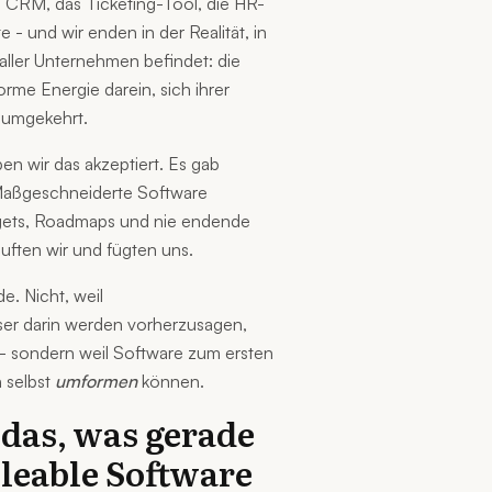
 CRM, das Ticketing-Tool, die HR-
e - und wir enden in der Realität, in
 aller Unternehmen befindet: die
rme Energie darein, sich ihrer
 umgekehrt.
n wir das akzeptiert. Es gab
. Maßgeschneiderte Software
gets, Roadmaps und nie endende
ften wir und fügten uns.
e. Nicht, weil
er darin werden vorherzusagen,
- sondern weil Software zum ersten
 selbst
umformen
können.
 das, was gerade
lleable Software