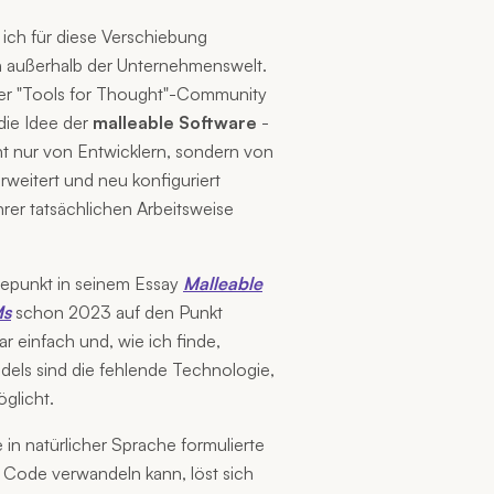
n ich für diese Verschiebung
 außerhalb der Unternehmenswelt.
der "Tools for Thought"-Community
 die Idee der
malleable Software
-
ht nur von Entwicklern, sondern von
rweitert und neu konfiguriert
hrer tatsächlichen Arbeitsweise
depunkt in seinem Essay
Malleable
Ms
schon 2023 auf den Punkt
r einfach und, wie ich finde,
dels sind die fehlende Technologie,
glicht.
in natürlicher Sprache formulierte
n Code verwandeln kann, löst sich